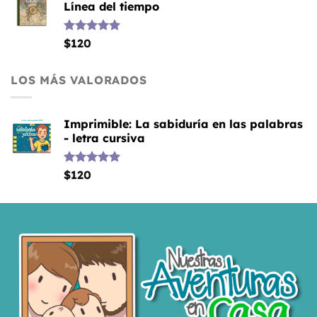
Línea del tiempo
Valorado
$
120
con
5.00
de 5
LOS MÁS VALORADOS
Imprimible: La sabiduría en las palabras
- letra cursiva
Valorado
$
120
con
5.00
de 5