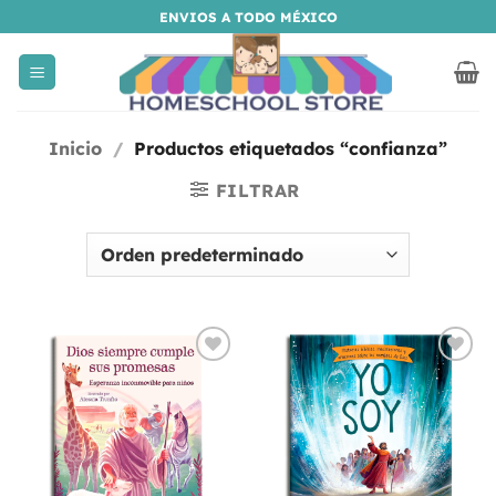
Saltar
ENVIOS A TODO MÉXICO
al
contenido
Inicio
/
Productos etiquetados “confianza”
FILTRAR
Añadir
Añadir
a la
a la
lista
lista
de
de
deseos
deseos