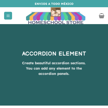
Saltar
ENVIOS A TODO MÉXICO
al
contenido
ACCORDION ELEMENT
Create beautiful accordion sections.
You can add any element to the
accordion panels.