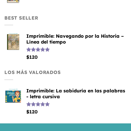
BEST SELLER
Imprimible: Navegando por la Historia –
Línea del tiempo
Valorado
$
120
con
5.00
de 5
LOS MÁS VALORADOS
Imprimible: La sabiduría en las palabras
- letra cursiva
Valorado
$
120
con
5.00
de 5