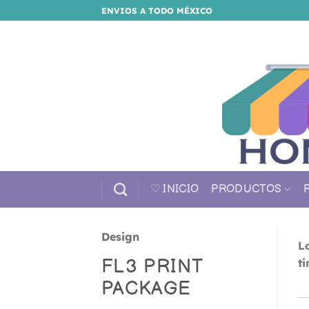
Saltar
ENVIOS A TODO MÉXICO
al
contenido
♡ INICIO
PRODUCTOS
Design
L
FL3 PRINT
t
PACKAGE