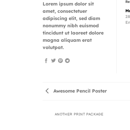
Re
Lorem ipsum dolor sit
amet, consectetuer
M
28
adipiscing elit, sed diam
En
nonummy nibh euismod
tincidunt ut laoreet dolore
magna aliquam erat
volutpat.
Awesome Pencil Poster
AZINE
ANOTHER PRINT PACKAGE