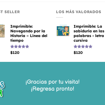
ST SELLER
LOS MÁS VALORADOS
Imprimible:
Imprimible: La
Navegando por la
sabiduría en las
Historia – Línea del
palabras - letra
tiempo
cursiva
Valorado
$
120
Valorado
$
120
con
5.00
con
5.00
de 5
de 5