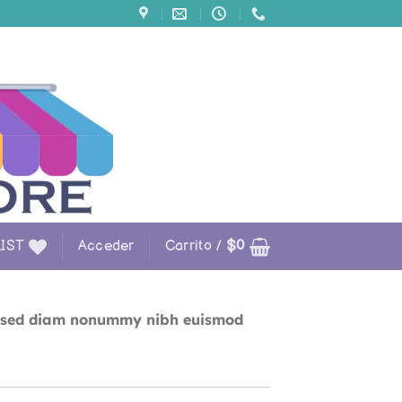
IST
Acceder
Carrito /
$
0
it, sed diam nonummy nibh euismod