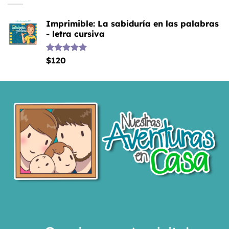
Imprimible: La sabiduría en las palabras
- letra cursiva
Valorado
$
120
con
5.00
de 5