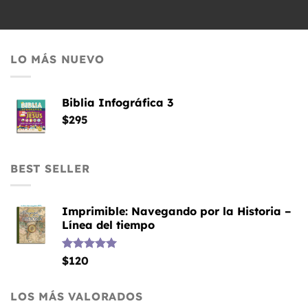
LO MÁS NUEVO
Biblia Infográfica 3
$
295
BEST SELLER
Imprimible: Navegando por la Historia –
Línea del tiempo
Valorado
$
120
con
5.00
de 5
LOS MÁS VALORADOS