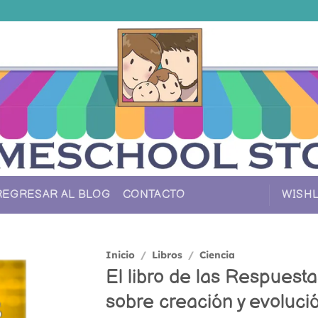
REGRESAR AL BLOG
CONTACTO
WISHL
Inicio
/
Libros
/
Ciencia
El libro de las Respuest
Añadir
sobre creación y evoluci
a la
lista