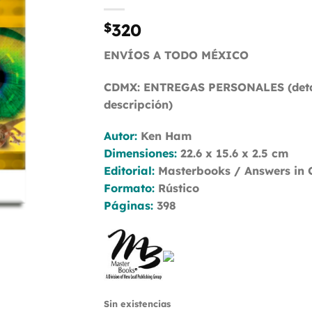
de
deseos
$
320
ENVÍOS A TODO MÉXICO
CDMX: ENTREGAS PERSONALES (detal
descripción)
Autor:
Ken Ham
Dimensiones:
22.6 x 15.6 x 2.5 cm
Editorial:
Masterbooks / Answers in 
Formato:
Rústico
Páginas:
398
Sin existencias