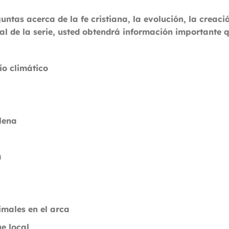
ntas acerca de la fe cristiana, la evolución, la creaci
inal de la serie, usted obtendrá información importante 
io climático
lena
a
males en el arca
e local