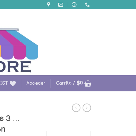
IST
Acceder
Carrito /
$
0
as 3 …
ón