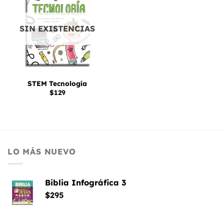
a la
lista
de
deseos
SIN EXISTENCIAS
STEM Tecnología
$
129
LO MÁS NUEVO
Biblia Infográfica 3
$
295