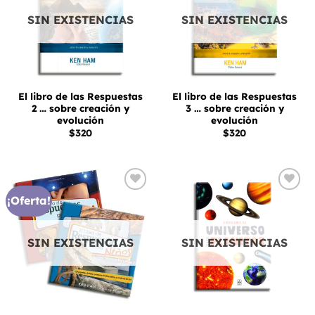
de
de
deseos
deseos
SIN EXISTENCIAS
SIN EXISTENCIAS
El libro de las Respuestas
El libro de las Respuestas
2 … sobre creación y
3 … sobre creación y
evolución
evolución
$
320
$
320
¡Oferta!
Añadir
Añadir
a la
a la
lista
lista
de
de
deseos
deseos
SIN EXISTENCIAS
SIN EXISTENCIAS