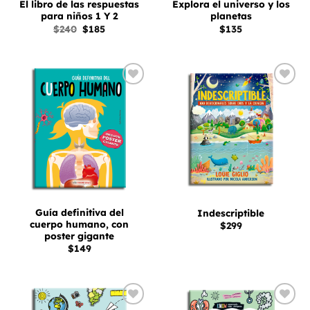
El libro de las respuestas
Explora el universo y los
para niños 1 Y 2
planetas
El
El
$
240
$
185
$
135
precio
precio
original
actual
era:
es:
$240.
$185.
Añadir
Añadir
a la
a la
lista
lista
de
de
deseos
deseos
Guía definitiva del
Indescriptible
cuerpo humano, con
$
299
poster gigante
$
149