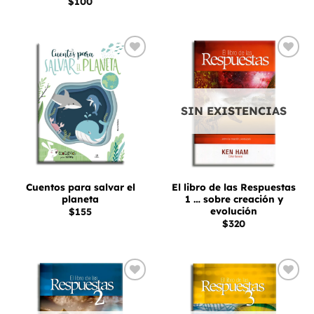
$
100
Añadir
Añadir
a la
a la
lista
lista
de
de
deseos
deseos
SIN EXISTENCIAS
Cuentos para salvar el
El libro de las Respuestas
planeta
1 … sobre creación y
evolución
$
155
$
320
Añadir
Añadir
a la
a la
lista
lista