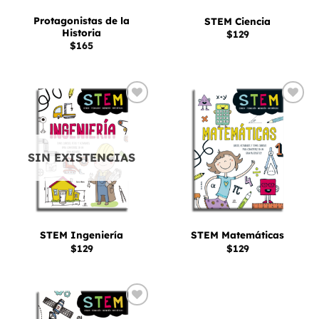
Protagonistas de la
STEM Ciencia
Historia
$
129
$
165
Añadir
Añadir
a la
a la
lista
lista
de
de
deseos
deseos
SIN EXISTENCIAS
STEM Ingeniería
STEM Matemáticas
$
129
$
129
Añadir