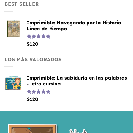
BEST SELLER
Imprimible: Navegando por la Historia –
Línea del tiempo
Valorado
$
120
con
5.00
de 5
LOS MÁS VALORADOS
Imprimible: La sabiduría en las palabras
- letra cursiva
Valorado
$
120
con
5.00
de 5