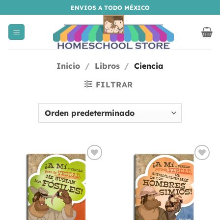
Saltar
ENVIOS A TODO MÉXICO
al
contenido
Inicio
/
Libros
/
Ciencia
FILTRAR
Añadir
Añadir
a la
a la
lista
lista
de
de
deseos
deseos