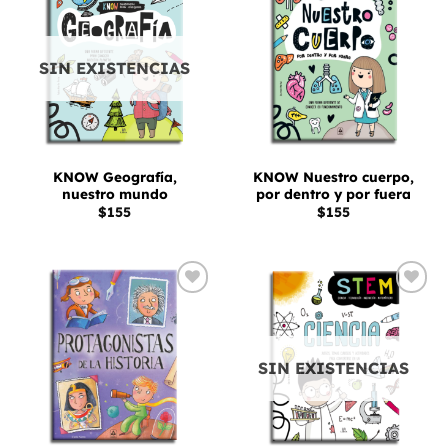
Añadir
Añadir
a la
a la
lista
lista
de
de
deseos
deseos
SIN EXISTENCIAS
KNOW Geografía,
KNOW Nuestro cuerpo,
nuestro mundo
por dentro y por fuera
$
155
$
155
Añadir
Añadir
a la
a la
lista
lista
de
de
deseos
deseos
SIN EXISTENCIAS