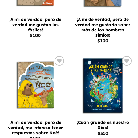
¡A mí de verdad, pero de
¡A mí de verdad, pero de
verdad me gustan los
verdad me gustaría saber
fósiles!
más de los hombres
simios!
$
100
$
100
Añadir
Añadir
a la
a la
lista
lista
de
de
deseos
deseos
¡A mí de verdad, pero de
¡Cuan grande es nuestro
verdad, me interesa tener
Dios!
respuestas sobre Noé!
$
310