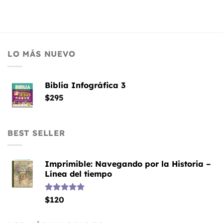
LO MÁS NUEVO
Biblia Infográfica 3
$
295
BEST SELLER
Imprimible: Navegando por la Historia –
Línea del tiempo
Valorado
$
120
con
5.00
de 5