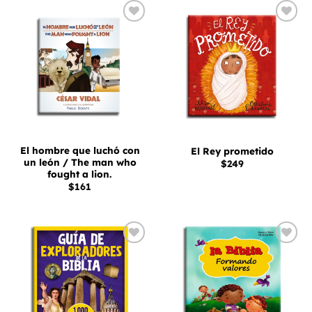
Añadir
Añadir
a la
a la
lista
lista
de
de
deseos
deseos
El hombre que luchó con
El Rey prometido
un león / The man who
$
249
fought a lion.
$
161
Añadir
Añadir
a la
a la
lista
lista
de
de
deseos
deseos