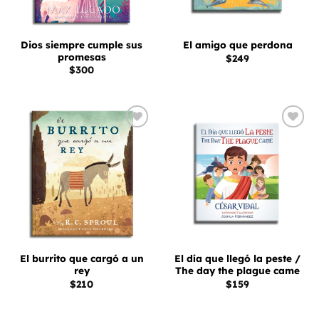
Dios siempre cumple sus
El amigo que perdona
promesas
$
249
$
300
Añadir
Añadir
a la
a la
lista
lista
de
de
deseos
deseos
El burrito que cargó a un
El día que llegó la peste /
rey
The day the plague came
$
210
$
159