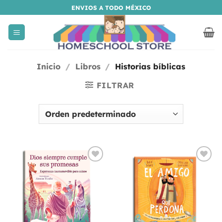
Saltar
ENVIOS A TODO MÉXICO
al
contenido
Inicio
/
Libros
/
Historias bíblicas
FILTRAR
Añadir
Añadir
a la
a la
lista
lista
de
de
deseos
deseos