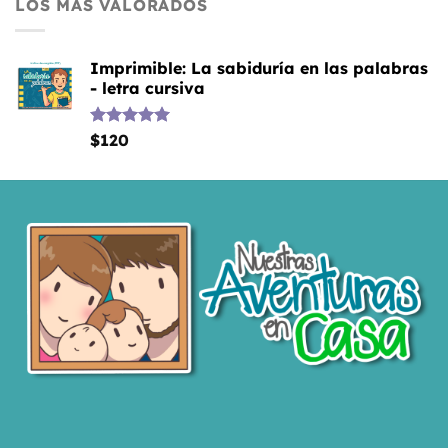
LOS MÁS VALORADOS
Imprimible: La sabiduría en las palabras
- letra cursiva
Valorado
$
120
con
5.00
de 5