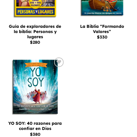
Guía de exploradores de
La Biblia “Formando
la biblia: Personas y
Valores”
lugares
$
330
$
280
Añadir
a la
lista
de
deseos
YO SOY: 40 razones para
confiar en Dios
$
380