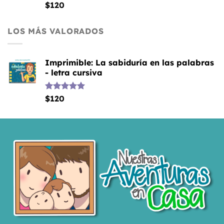
Valorado
$
120
con
5.00
de 5
LOS MÁS VALORADOS
Imprimible: La sabiduría en las palabras
- letra cursiva
Valorado
$
120
con
5.00
de 5