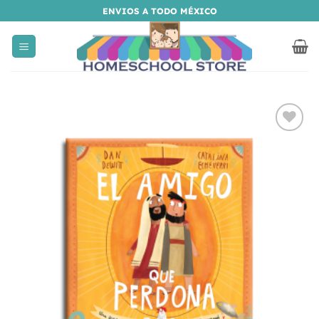
Saltar
ENVIOS A TODO MÉXICO
al
contenido
Añadir
a la
lista
de
deseos