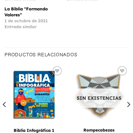
La Biblia “Formando
Valores”
1 de octubre de 2021
Entrada similar
PRODUCTOS RELACIONADOS
Añadir
Añadir
a la
a la
lista
lista
de
de
deseos
deseos
SIN EXISTENCIAS
Rompecabezas
Biblia Infográfica 1