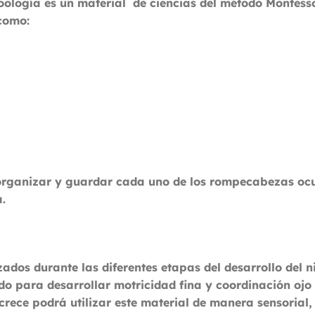
oología
es un material de ciencias del método Montessor
como:
organizar y guardar cada uno de los rompecabezas oc
.
ados durante las diferentes etapas del desarrollo del n
do para desarrollar motricidad fina y coordinación oj
rece podrá utilizar este material de manera sensorial,