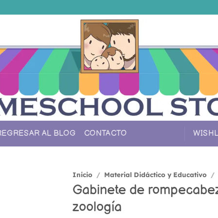
REGRESAR AL BLOG
CONTACTO
WISHL
Inicio
/
Material Didáctico y Educativo
/
Gabinete de rompecabe
Añadir
zoología
a la
lista