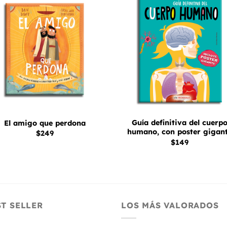
Añadir
Aña
a la
a 
lista
lis
de
d
deseos
des
+
Guía definitiva del cuerp
El amigo que perdona
humano, con poster gigan
$
249
$
149
ST SELLER
LOS MÁS VALORADOS