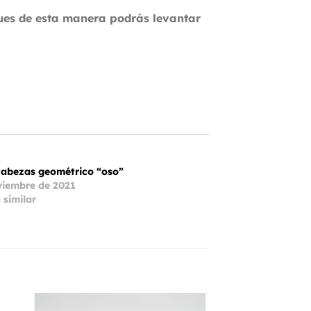
pues de esta manera podrás levantar
abezas geométrico “oso”
viembre de 2021
 similar