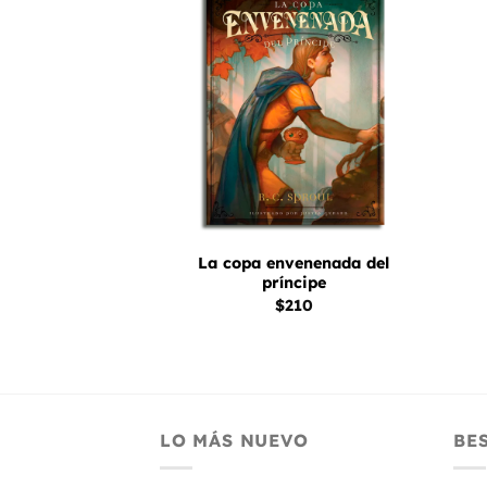
Añadir
Añadir
a la
a la
lista
lista
de
de
deseos
deseos
+
+
La copa envenenada del
fográfica 1
príncipe
295
$
210
LO MÁS NUEVO
BE