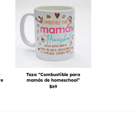
dir
Añadir
la
a la
ta
lista
e
de
eos
deseos
+
o
Taza “Combustible para
te
mamás de homeschool”
$
69