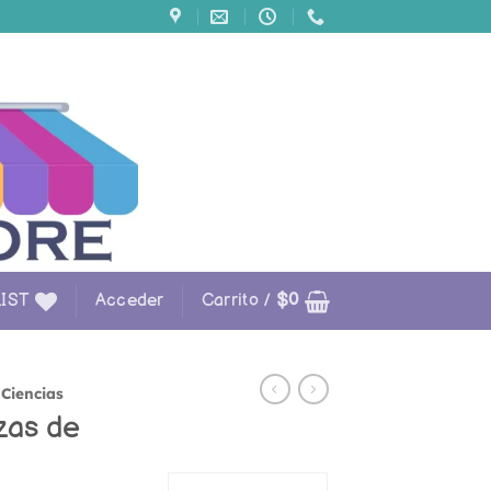
IST
Acceder
Carrito /
$
0
Ciencias
zas de