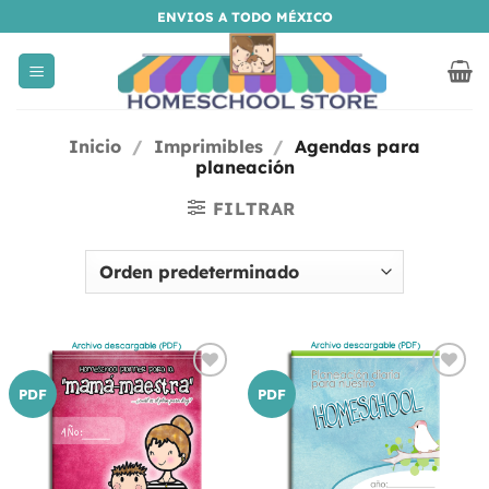
Saltar
ENVIOS A TODO MÉXICO
al
contenido
Inicio
/
Imprimibles
/
Agendas para
planeación
FILTRAR
Añadir
Añadir
PDF
PDF
a la
a la
lista
lista
de
de
deseos
deseos