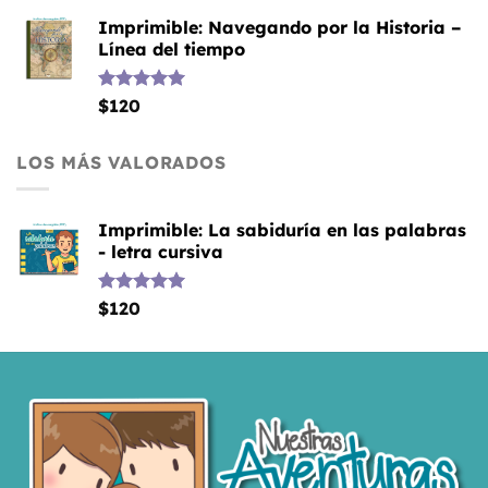
Imprimible: Navegando por la Historia –
Línea del tiempo
Valorado
$
120
con
5.00
de 5
LOS MÁS VALORADOS
Imprimible: La sabiduría en las palabras
- letra cursiva
Valorado
$
120
con
5.00
de 5