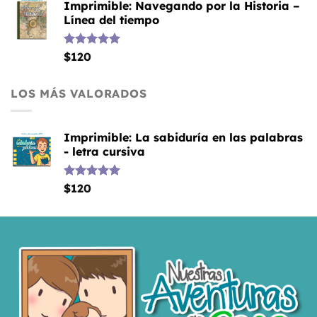
Imprimible: Navegando por la Historia –
Línea del tiempo
Valorado
$
120
con
5.00
de 5
LOS MÁS VALORADOS
Imprimible: La sabiduría en las palabras
- letra cursiva
Valorado
$
120
con
5.00
de 5