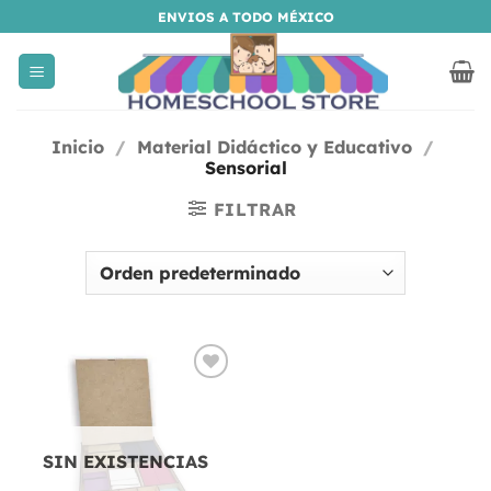
Saltar
ENVIOS A TODO MÉXICO
al
contenido
Inicio
/
Material Didáctico y Educativo
/
Sensorial
FILTRAR
Añadir
a la
lista
de
deseos
SIN EXISTENCIAS