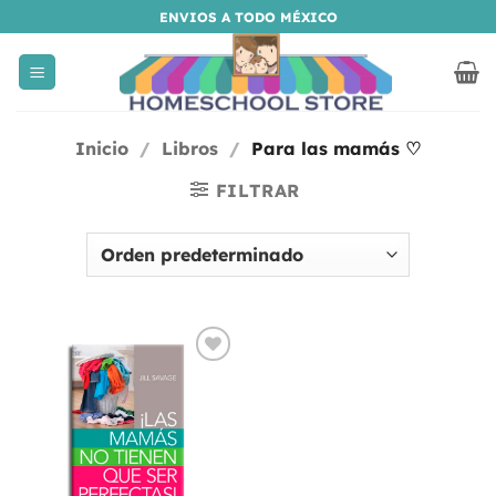
Saltar
ENVIOS A TODO MÉXICO
al
contenido
Inicio
/
Libros
/
Para las mamás ♡
FILTRAR
Añadir
a la
lista
de
deseos