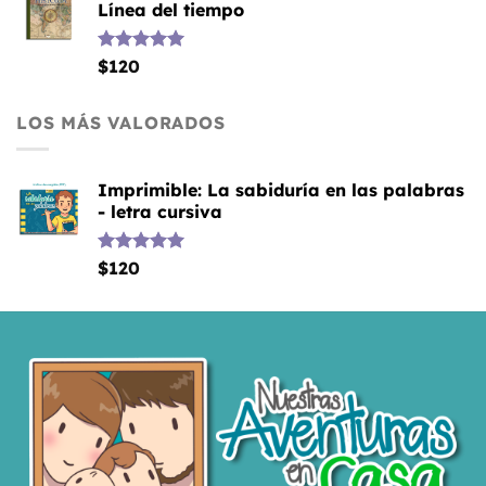
Línea del tiempo
Valorado
$
120
con
5.00
de 5
LOS MÁS VALORADOS
Imprimible: La sabiduría en las palabras
- letra cursiva
Valorado
$
120
con
5.00
de 5