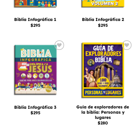
Biblia Infográfica 1
Biblia Infográfica 2
$
295
$
295
Añadir
Añadir
a la
a la
lista
lista
de
de
deseos
deseos
Guía de exploradores de
Biblia Infográfica 3
la biblia: Personas y
$
295
lugares
$
280