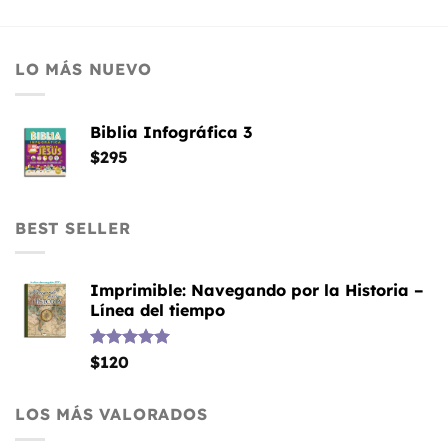
LO MÁS NUEVO
Biblia Infográfica 3
$
295
BEST SELLER
Imprimible: Navegando por la Historia –
Línea del tiempo
Valorado
$
120
con
5.00
de 5
LOS MÁS VALORADOS