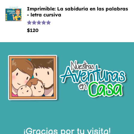
Imprimible: La sabiduría en las palabras
- letra cursiva
Valorado
$
120
con
5.00
de 5