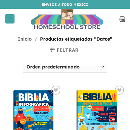
Saltar
ENVIOS A TODO MÉXICO
al
contenido
Inicio
/
Productos etiquetados “Datos”
FILTRAR
Añadir
Añadir
a la
a la
lista
lista
de
de
deseos
deseos