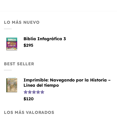
LO MÁS NUEVO
Biblia Infográfica 3
$
295
BEST SELLER
Imprimible: Navegando por la Historia –
Línea del tiempo
Valorado
$
120
con
5.00
de 5
LOS MÁS VALORADOS