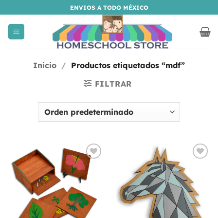
Saltar
ENVIOS A TODO MÉXICO
al
contenido
Inicio
/
Productos etiquetados “mdf”
FILTRAR
Añadir
Añadir
a la
a la
lista
lista
de
de
deseos
deseos