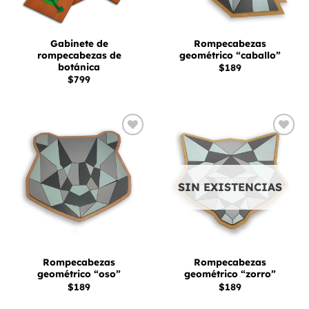
Gabinete de
Rompecabezas
rompecabezas de
geométrico “caballo”
botánica
$
189
$
799
Añadir
Añadir
a la
a la
lista
lista
de
de
deseos
deseos
SIN EXISTENCIAS
Rompecabezas
Rompecabezas
geométrico “oso”
geométrico “zorro”
$
189
$
189